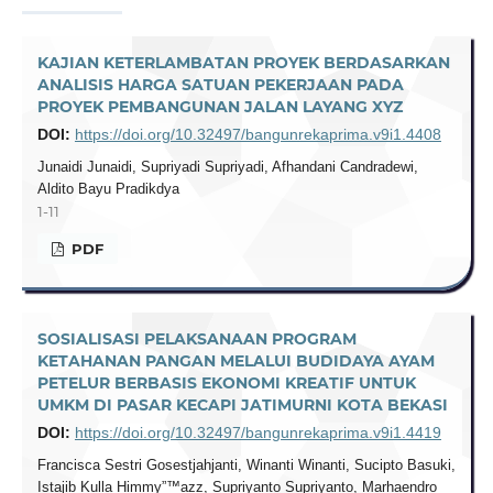
KAJIAN KETERLAMBATAN PROYEK BERDASARKAN
ANALISIS HARGA SATUAN PEKERJAAN PADA
PROYEK PEMBANGUNAN JALAN LAYANG XYZ
DOI:
https://doi.org/10.32497/bangunrekaprima.v9i1.4408
Junaidi Junaidi, Supriyadi Supriyadi, Afhandani Candradewi,
Aldito Bayu Pradikdya
1-11
PDF
SOSIALISASI PELAKSANAAN PROGRAM
KETAHANAN PANGAN MELALUI BUDIDAYA AYAM
PETELUR BERBASIS EKONOMI KREATIF UNTUK
UMKM DI PASAR KECAPI JATIMURNI KOTA BEKASI
DOI:
https://doi.org/10.32497/bangunrekaprima.v9i1.4419
Francisca Sestri Gosestjahjanti, Winanti Winanti, Sucipto Basuki,
Istajib Kulla Himmy”™azz, Supriyanto Supriyanto, Marhaendro