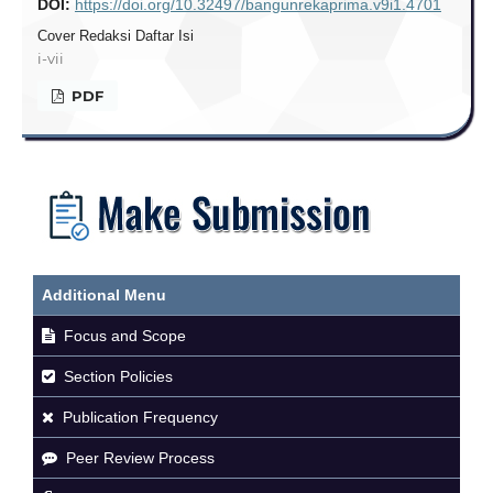
DOI:
https://doi.org/10.32497/bangunrekaprima.v9i1.4701
Cover Redaksi Daftar Isi
i-vii
PDF
Additional Menu
Focus and Scope
Section Policies
Publication Frequency
Peer Review Process