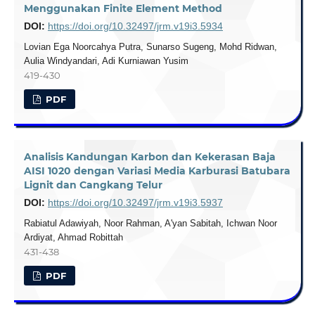
Menggunakan Finite Element Method
DOI:
https://doi.org/10.32497/jrm.v19i3.5934
Lovian Ega Noorcahya Putra, Sunarso Sugeng, Mohd Ridwan,
Aulia Windyandari, Adi Kurniawan Yusim
419-430
PDF
Analisis Kandungan Karbon dan Kekerasan Baja
AISI 1020 dengan Variasi Media Karburasi Batubara
Lignit dan Cangkang Telur
DOI:
https://doi.org/10.32497/jrm.v19i3.5937
Rabiatul Adawiyah, Noor Rahman, A'yan Sabitah, Ichwan Noor
Ardiyat, Ahmad Robittah
431-438
PDF