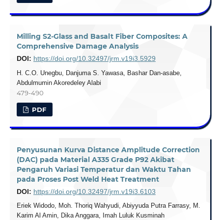
Milling S2-Glass and Basalt Fiber Composites: A
Comprehensive Damage Analysis
DOI:
https://doi.org/10.32497/jrm.v19i3.5929
H. C.O. Unegbu, Danjuma S. Yawasa, Bashar Dan-asabe,
Abdulmumin Akoredeley Alabi
479-490
PDF
Penyusunan Kurva Distance Amplitude Correction
(DAC) pada Material A335 Grade P92 Akibat
Pengaruh Variasi Temperatur dan Waktu Tahan
pada Proses Post Weld Heat Treatment
DOI:
https://doi.org/10.32497/jrm.v19i3.6103
Eriek Widodo, Moh. Thoriq Wahyudi, Abiyyuda Putra Farrasy, M.
Karim Al Amin, Dika Anggara, Imah Luluk Kusminah