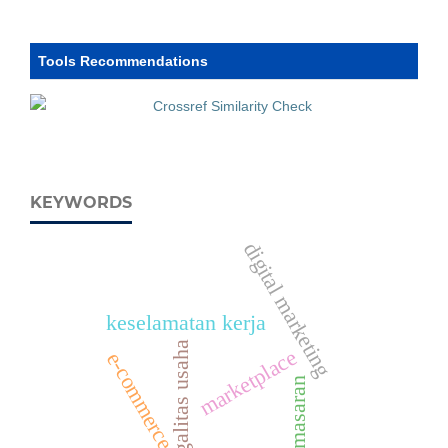
Tools Recommendations
KEYWORDS
digital marketing
keselamatan kerja
legalitas usaha
marketplace
e-commerce
pemasaran