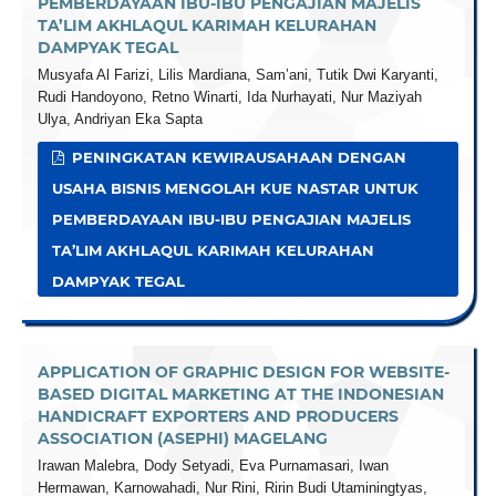
PEMBERDAYAAN IBU-IBU PENGAJIAN MAJELIS
TA’LIM AKHLAQUL KARIMAH KELURAHAN
DAMPYAK TEGAL
Musyafa Al Farizi, Lilis Mardiana, Sam’ani, Tutik Dwi Karyanti,
Rudi Handoyono, Retno Winarti, Ida Nurhayati, Nur Maziyah
Ulya, Andriyan Eka Sapta
PENINGKATAN KEWIRAUSAHAAN DENGAN
USAHA BISNIS MENGOLAH KUE NASTAR UNTUK
PEMBERDAYAAN IBU-IBU PENGAJIAN MAJELIS
TA’LIM AKHLAQUL KARIMAH KELURAHAN
DAMPYAK TEGAL
APPLICATION OF GRAPHIC DESIGN FOR WEBSITE-
BASED DIGITAL MARKETING AT THE INDONESIAN
HANDICRAFT EXPORTERS AND PRODUCERS
ASSOCIATION (ASEPHI) MAGELANG
Irawan Malebra, Dody Setyadi, Eva Purnamasari, Iwan
Hermawan, Karnowahadi, Nur Rini, Ririn Budi Utaminingtyas,