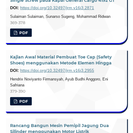
Single Screw pada Kapal General Cargo 4192 GT
DOI:
https://doi.org/10.32497/jrm.v16i3.2871
Sulaiman Sulaiman, Sunarso Sugeng, Mohammad Ridwan
369-378
PDF
Kajian Awal Material Pembuat Toe Cap (Safety
Shoes) menggunakan Metode Elemen Hingga
DOI:
https://doi.org/10.32497/jrm.v16i3.2955
Hendrix Noviyanto Firmansyah, Ayub Budhi Anggoro, Eni
Safriana
379-390
PDF
Rancang Bangun Mesin Pemipil Jagung Dua
Silinder menggunakan Motor Listrik