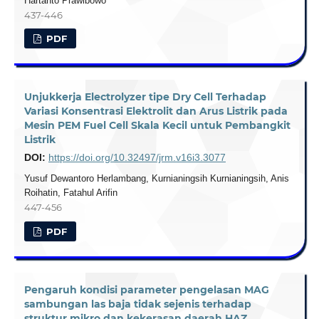
Hartanto Prawibowo
437-446
PDF
Unjukkerja Electrolyzer tipe Dry Cell Terhadap
Variasi Konsentrasi Elektrolit dan Arus Listrik pada
Mesin PEM Fuel Cell Skala Kecil untuk Pembangkit
Listrik
DOI:
https://doi.org/10.32497/jrm.v16i3.3077
Yusuf Dewantoro Herlambang, Kurnianingsih Kurnianingsih, Anis
Roihatin, Fatahul Arifin
447-456
PDF
Pengaruh kondisi parameter pengelasan MAG
sambungan las baja tidak sejenis terhadap
struktur mikro dan kekerasan daerah HAZ