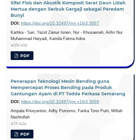
Sifat Fisis dan Akustik Komposit Serat Daun Lidah
Mertua dengan Serbuk Gergaji sebagai Peredam
Bunyi
DOI:
https://doi.org/10.32497/jrm.v16i3.3057
Kartika - Sari, Yazid Zainur Isnen, Nur - Khusaenah, Arifin Nur
Muhammad Haryadi, Kamila Fatma Adira
409-416
PDF
Penerapan Teknologi Mesin Bending guna
Mempercepat Proses Bending pada Produk
Gantungan Ayam di PT Todda Perkasa Semarang
DOI:
https://doi.org/10.32497/jrm.v16i3.3059
Ampala Khoryanton, Adhy Purnomo, Farika Tono Putri, Miftah
Nashrullah
417-424
PDF