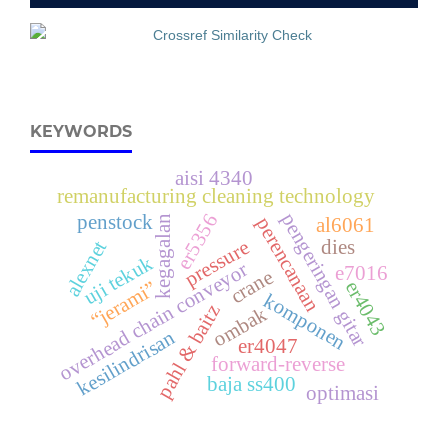
KEYWORDS
aisi 4340
remanufacturing cleaning technology
pengeringan gitar
er5356
penstock
kegagalan
perencanaan
al6061
dies
pressure
alexnet
uji tekuk
overhead chain conveyor
e7016
crane
er4043
“jerami”
komponen
pahl & baitz
ombak
kesilindrisan
er4047
forward-reverse
baja ss400
optimasi