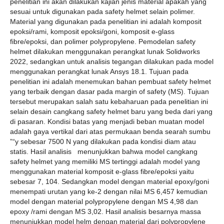
penelitian ini akan dilakukan kajian jenis material apakah yang
sesuai untuk digunakan pada safety helmet selain polimer.
Material yang digunakan pada penelitian ini adalah komposit
epoksi/rami, komposit epoksi/goni, komposit e-glass
fibre/epoksi, dan polimer polypropylene. Pemodelan safety
helmet dilakukan menggunakan perangkat lunak Solidworks
2022, sedangkan untuk analisis tegangan dilakukan pada model
menggunakan perangkat lunak Ansys 18.1. Tujuan pada
penelitian ini adalah menemukan bahan pembuat safety helmet
yang terbaik dengan dasar pada margin of safety (MS). Tujuan
tersebut merupakan salah satu kebaharuan pada penelitian ini
selain desain cangkang safety helmet baru yang beda dari yang
di pasaran. Kondisi batas yang menjadi beban muatan model
adalah gaya vertikal dari atas permukaan benda searah sumbu
”“y sebesar 7500 N yang dilakukan pada kondisi diam atau
statis. Hasil analisis menunjukkan bahwa model cangkang
safety helmet yang memiliki MS tertinggi adalah model yang
menggunakan material komposit e-glass fibre/epoksi yaitu
sebesar 7, 104. Sedangkan model dengan material epoxy/goni
menempati urutan yang ke-2 dengan nilai MS 6,457 kemudian
model dengan material polypropylene dengan MS 4,98 dan
epoxy /rami dengan MS 3,02. Hasil analisis besarnya massa
menunjukkan model helm dengan material dari polypropylene