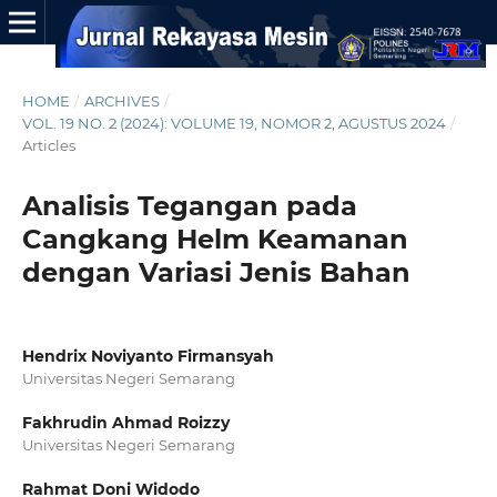
HOME
/
ARCHIVES
/
VOL. 19 NO. 2 (2024): VOLUME 19, NOMOR 2, AGUSTUS 2024
/
Articles
Analisis Tegangan pada
Cangkang Helm Keamanan
dengan Variasi Jenis Bahan
Hendrix Noviyanto Firmansyah
Universitas Negeri Semarang
Fakhrudin Ahmad Roizzy
Universitas Negeri Semarang
Rahmat Doni Widodo