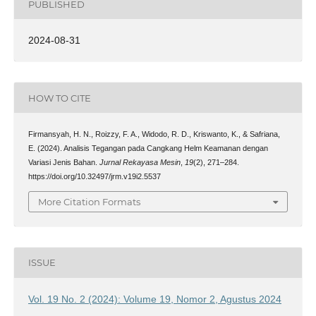
PUBLISHED
2024-08-31
HOW TO CITE
Firmansyah, H. N., Roizzy, F. A., Widodo, R. D., Kriswanto, K., & Safriana,
E. (2024). Analisis Tegangan pada Cangkang Helm Keamanan dengan
Variasi Jenis Bahan.
Jurnal Rekayasa Mesin
,
19
(2), 271–284.
https://doi.org/10.32497/jrm.v19i2.5537
More Citation Formats
ISSUE
Vol. 19 No. 2 (2024): Volume 19, Nomor 2, Agustus 2024