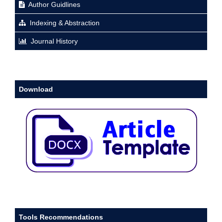
Author Guidlines
Indexing & Abstraction
Journal History
Download
Tools Recommendations