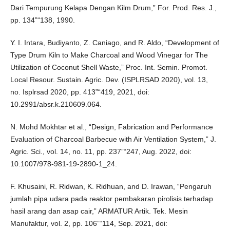
Dari Tempurung Kelapa Dengan Kilm Drum,” For. Prod. Res. J.,
pp. 134”“138, 1990.
Y. I. Intara, Budiyanto, Z. Caniago, and R. Aldo, “Development of
Type Drum Kiln to Make Charcoal and Wood Vinegar for The
Utilization of Coconut Shell Waste,” Proc. Int. Semin. Promot.
Local Resour. Sustain. Agric. Dev. (ISPLRSAD 2020), vol. 13,
no. Isplrsad 2020, pp. 413”“419, 2021, doi:
10.2991/absr.k.210609.064.
N. Mohd Mokhtar et al., “Design, Fabrication and Performance
Evaluation of Charcoal Barbecue with Air Ventilation System,” J.
Agric. Sci., vol. 14, no. 11, pp. 237”“247, Aug. 2022, doi:
10.1007/978-981-19-2890-1_24.
F. Khusaini, R. Ridwan, K. Ridhuan, and D. Irawan, “Pengaruh
jumlah pipa udara pada reaktor pembakaran pirolisis terhadap
hasil arang dan asap cair,” ARMATUR Artik. Tek. Mesin
Manufaktur, vol. 2, pp. 106”“114, Sep. 2021, doi: