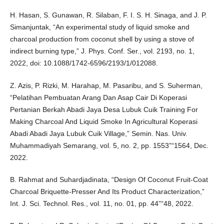
H. Hasan, S. Gunawan, R. Silaban, F. I. S. H. Sinaga, and J. P.
Simanjuntak, “An experimental study of liquid smoke and
charcoal production from coconut shell by using a stove of
indirect burning type,” J. Phys. Conf. Ser., vol. 2193, no. 1,
2022, doi: 10.1088/1742-6596/2193/1/012088.
Z. Azis, P. Rizki, M. Harahap, M. Pasaribu, and S. Suherman,
“Pelatihan Pembuatan Arang Dan Asap Cair Di Koperasi
Pertanian Berkah Abadi Jaya Desa Lubuk Cuik Training For
Making Charcoal And Liquid Smoke In Agricultural Koperasi
Abadi Abadi Jaya Lubuk Cuik Village,” Semin. Nas. Univ.
Muhammadiyah Semarang, vol. 5, no. 2, pp. 1553”“1564, Dec.
2022.
B. Rahmat and Suhardjadinata, “Design Of Coconut Fruit-Coat
Charcoal Briquette-Presser And Its Product Characterization,”
Int. J. Sci. Technol. Res., vol. 11, no. 01, pp. 44”“48, 2022.