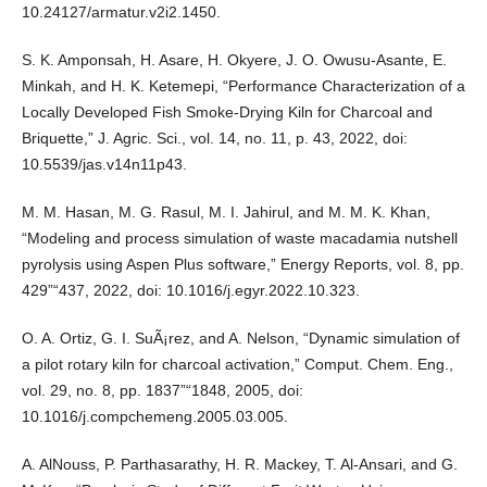
10.24127/armatur.v2i2.1450.
S. K. Amponsah, H. Asare, H. Okyere, J. O. Owusu-Asante, E.
Minkah, and H. K. Ketemepi, “Performance Characterization of a
Locally Developed Fish Smoke-Drying Kiln for Charcoal and
Briquette,” J. Agric. Sci., vol. 14, no. 11, p. 43, 2022, doi:
10.5539/jas.v14n11p43.
M. M. Hasan, M. G. Rasul, M. I. Jahirul, and M. M. K. Khan,
“Modeling and process simulation of waste macadamia nutshell
pyrolysis using Aspen Plus software,” Energy Reports, vol. 8, pp.
429”“437, 2022, doi: 10.1016/j.egyr.2022.10.323.
O. A. Ortiz, G. I. SuÃ¡rez, and A. Nelson, “Dynamic simulation of
a pilot rotary kiln for charcoal activation,” Comput. Chem. Eng.,
vol. 29, no. 8, pp. 1837”“1848, 2005, doi:
10.1016/j.compchemeng.2005.03.005.
A. AlNouss, P. Parthasarathy, H. R. Mackey, T. Al-Ansari, and G.