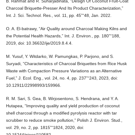
B. Rahmat and R. Suharjadinata, “Design Of Coconut Fruit-Coat
Charcoal Briquette-Presser And Its Product Characterization,”
Int. J. Sci. Technol. Res., vol. 11, pp. 45”“48, Jan. 2022.
O. A. El-batrawy, “Air Quality around Charcoal Making Kilns and
the Potential Health Hazards,” Int. J. Environ., pp. 180”“188,
2019, doi: 10.36632/ije/2019.8.4.4.
M. Yusuf, Y. Witdarko, W. Pamungkas, P. Parjono, and S.
Suryadi, “Characteristics of Charcoal Briquettes from Rice Husk
Waste with Compaction Pressure Variations as an Alternative
Fuel,” J. Ecol. Eng., vol. 24, no. 4, pp. 237”“243, 2023, doi:
10.12911/22998993/159966.
R. M. Sari, S. Gea, B. Wirjosentono, S. Hendrana, and Y. A.
Hutapea, “Improving quality and yield production of coconut
shell charcoal through a modified pyrolysis reactor with tar
scrubber to reduce smoke pollution,” Polish J. Environ. Stud.,
vol. 29, no. 2, pp. 1815”“1824, 2020, doi:
10.15244/pjoes/110582.