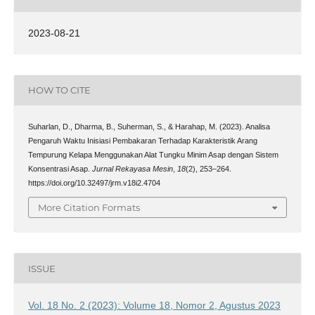
2023-08-21
HOW TO CITE
Suharlan, D., Dharma, B., Suherman, S., & Harahap, M. (2023). Analisa
Pengaruh Waktu Inisiasi Pembakaran Terhadap Karakteristik Arang
Tempurung Kelapa Menggunakan Alat Tungku Minim Asap dengan Sistem
Konsentrasi Asap.
Jurnal Rekayasa Mesin
,
18
(2), 253–264.
https://doi.org/10.32497/jrm.v18i2.4704
More Citation Formats
ISSUE
Vol. 18 No. 2 (2023): Volume 18, Nomor 2, Agustus 2023