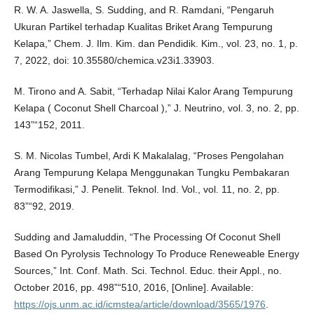
R. W. A. Jaswella, S. Sudding, and R. Ramdani, “Pengaruh
Ukuran Partikel terhadap Kualitas Briket Arang Tempurung
Kelapa,” Chem. J. Ilm. Kim. dan Pendidik. Kim., vol. 23, no. 1, p.
7, 2022, doi: 10.35580/chemica.v23i1.33903.
M. Tirono and A. Sabit, “Terhadap Nilai Kalor Arang Tempurung
Kelapa ( Coconut Shell Charcoal ),” J. Neutrino, vol. 3, no. 2, pp.
143”“152, 2011.
S. M. Nicolas Tumbel, Ardi K Makalalag, “Proses Pengolahan
Arang Tempurung Kelapa Menggunakan Tungku Pembakaran
Termodifikasi,” J. Penelit. Teknol. Ind. Vol., vol. 11, no. 2, pp.
83”“92, 2019.
Sudding and Jamaluddin, “The Processing Of Coconut Shell
Based On Pyrolysis Technology To Produce Reneweable Energy
Sources,” Int. Conf. Math. Sci. Technol. Educ. their Appl., no.
October 2016, pp. 498”“510, 2016, [Online]. Available:
https://ojs.unm.ac.id/icmstea/article/download/3565/1976
.