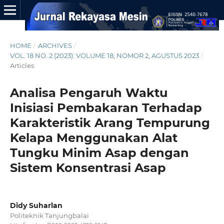
HOME
/
ARCHIVES
/
VOL. 18 NO. 2 (2023): VOLUME 18, NOMOR 2, AGUSTUS 2023
/
Articles
Analisa Pengaruh Waktu
Inisiasi Pembakaran Terhadap
Karakteristik Arang Tempurung
Kelapa Menggunakan Alat
Tungku Minim Asap dengan
Sistem Konsentrasi Asap
Didy Suharlan
Politeknik Tanjungbalai