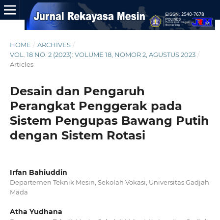
HOME
/
ARCHIVES
/
VOL. 18 NO. 2 (2023): VOLUME 18, NOMOR 2, AGUSTUS 2023
/
Articles
Desain dan Pengaruh
Perangkat Penggerak pada
Sistem Pengupas Bawang Putih
dengan Sistem Rotasi
Irfan Bahiuddin
Departemen Teknik Mesin, Sekolah Vokasi, Universitas Gadjah
Mada
Atha Yudhana