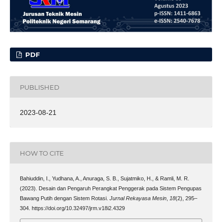
PDF
PUBLISHED
2023-08-21
HOW TO CITE
Bahiuddin, I., Yudhana, A., Anuraga, S. B., Sujatmiko, H., & Ramli, M. R.
(2023). Desain dan Pengaruh Perangkat Penggerak pada Sistem Pengupas
Bawang Putih dengan Sistem Rotasi.
Jurnal Rekayasa Mesin
,
18
(2), 295–
304. https://doi.org/10.32497/jrm.v18i2.4329