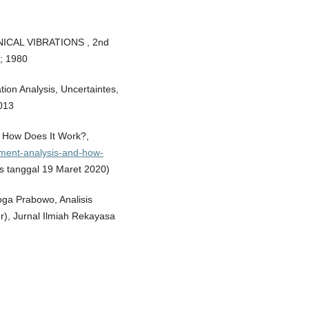
NICAL VIBRATIONS , 2nd
; 1980
on Analysis, Uncertaintes,
013
d How Does It Work?,
lement-analysis-and-how-
es tanggal 19 Maret 2020)
ga Prabowo, Analisis
er), Jurnal Ilmiah Rekayasa