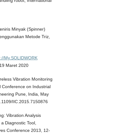
andling robot, International
niris Minyak (Spinner)
nggunakan Metode Triz,
p://My.SOLIDWORK
 19 Maret 2020
eless Vibration Monitoring
 Conference on Industrial
ineering Pune, India, May
0.1109/IIC.2015.7150876
g: Vibration Analysis
a Diagnostic Tool,
ives Conference 2013, 12-