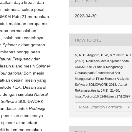
PUBLISHED
atkan daya kreatif dan
di Indonesia cukup pesat
2022-04-30
. UMKM Putri 21 merupakan
produk makanan berupa mie
erapa permasalahan
1, salah satu contohnya
HOW TO CITE
in
Spinner
akibat getaran
i membahas penggunaan
N, R. P., Anggoro, P. W., & Yuniarto, A. T
atural Frequency
dan
(2022). Redesain Mesin Spinner pada
desain ulang mesin
Spinner
UMKM Putri 21 untuk Mengurangi
oundational Bolt
mesin
Getaran pada Foundational Bolt
Menggunakan Finite Element Analysis
patkan desain mesin yang
Software SOLIDWORK 2018.
Jurnal
metode
FEA
. Desain awal
Rekayasa Mesin
,
17
(1), 21–30.
lu dengan simulasi
Natural
https://doi.org/10.32497/jrm.v17i1.2897
n
Software
SOLIDWORK
More Citation Formats
ikan dasar untuk
Redesign
 penelitian sebelumnya
 spinner akan tetapi
neliti belum menemukan