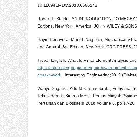
10.1109/IEMDC.2013.6556242
Robert F. Steidel, AN INTRODUCTION TO MECHA
Editions, New York, America, JOHN WILEY & SONS
Haym Benayora, Mark L Nagurka, Mechanical Vibrati
and Control, 3rd Edition, New York, CRC PRESS ;2
Trevor English, What Is Finite Element Analysis an
https://interestingengineering.com/what-is-finite-e
does-it-work
, Interesting Engineering;2019 (Diaks
Wahyu Sugandi, Ade M Kramadibrata, Fetriyuna, Yo
Teknik dan Uji Kinerja Mesin Peniris Minyak (Spinn
Pertanian dan Biosistem,2018,Volume 6, pp 17-26