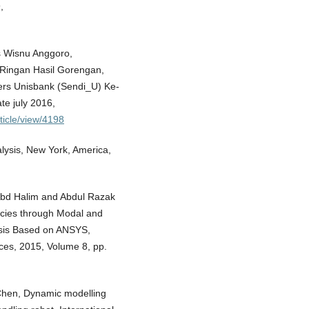
,
s Wisnu Anggoro,
Ringan Hasil Gorengan,
pers Unisbank (Sendi_U) Ke-
te july 2016,
ticle/view/4198
lysis, New York, America,
bd Halim and Abdul Razak
cies through Modal and
sis Based on ANSYS,
ces, 2015, Volume 8, pp.
hen, Dynamic modelling