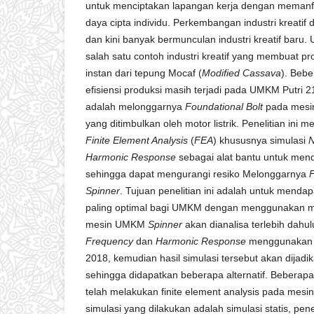
untuk menciptakan lapangan kerja dengan memanfa
daya cipta individu. Perkembangan industri kreatif 
dan kini banyak bermunculan industri kreatif baru
salah satu contoh industri kreatif yang membuat 
instan dari tepung Mocaf (
Modified Cassava
). Beb
efisiensi produksi masih terjadi pada UMKM Putri 2
adalah melonggarnya
Foundational Bolt
pada mes
yang ditimbulkan oleh motor listrik. Penelitian in
Finite Element Analysis
(
FEA
) khususnya simulasi
N
Harmonic Response
sebagai alat bantu untuk men
sehingga dapat mengurangi resiko Melonggarnya
F
Spinner
. Tujuan penelitian ini adalah untuk menda
paling optimal bagi UMKM dengan menggunakan 
mesin UMKM
Spinner
akan dianalisa terlebih dahu
Frequency
dan
Harmonic Response
menggunaka
2018, kemudian hasil simulasi tersebut akan dijad
sehingga didapatkan beberapa alternatif. Beberapa
telah melakukan finite element analysis pada mesin
simulasi yang dilakukan adalah simulasi statis, pe