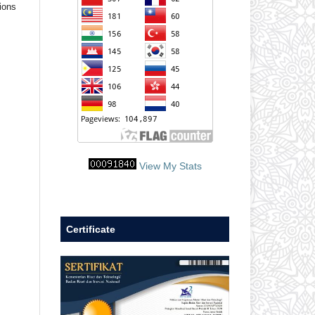
ions
View My Stats
Certificate