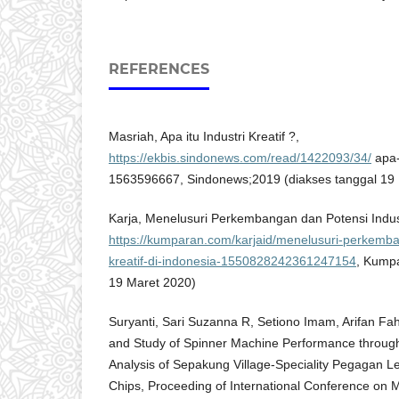
REFERENCES
Masriah, Apa itu Industri Kreatif ?,
https://ekbis.sindonews.com/read/1422093/34/
apa-i
1563596667, Sindonews;2019 (diakses tanggal 19
Karja, Menelusuri Perkembangan dan Potensi Industr
https://kumparan.com/karjaid/menelusuri-perkemba
kreatif-di-indonesia-1550828242361247154
, Kumpa
19 Maret 2020)
Suryanti, Sari Suzanna R, Setiono Imam, Arifan Fa
and Study of Spinner Machine Performance throug
Analysis of Sepakung Village-Speciality Pegagan Lea
Chips, Proceeding of International Conference on 