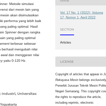
ISSUE
inner. Metode simulasi
ensi dari mesin lain yang
Vol. 17 No. 1 (2022): Volume
 mesin akan disimulasikan
17, Nomor 1, April 2022
iki performa yang lebih baik
ang paling optimal. Hasil
SECTION
esin
Spinner
dengan rangka
ain yang paling optimal
Articles
cement
terbesar sebesar
 berhasil mengubah nilai
in awal dan menggeser nilai
cy
yaitu 0-120 Hz.
LICENSE
Copyright of articles that appear in
J
Rekayasa Mesin
belongs exclusively
Penerbit Jurusan Teknik Mesin Polit
Negeri Semarang. This copyright co
Industri, Universitas
the rights to reproduce the article,
including reprints, electronic
 Yogyakarta