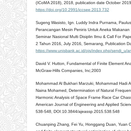
(ICoMA 2018), 2018, publication date October 2019
https://doi.org/10.2991/iccsee.2013.732
Sugeng Wasisto, Ign. Luddy Indra Purnama, Paulu
Perancangan Mesin Peniris Untuk Aneka Makanan 
Seminar Nasional Multi Disiplin Ilmu & Call For Pa
2 Tahun 2016, July 2016, Semarang, Publication Da
https://www.unisbank.ac.id/ojs/index.php/sendi_u/ar
David V. Hutton, Fundamental of Finite Element Ana
McGraw-Hills Companies, Inc;2003
Mohammad Al Bukhari Marzuki, Mohammad Hadi A
Naina Mohamed, Determination of Natural Frequen
Harmonic Analysis of Space Frame Race Car Chas
American Journal of Engineering and Applied Scien
538-548, DOI:10.3844/ajeassp.2015.538.548
Chuanping Zhang, Fei Yu, Honggang Duan, Yuan C