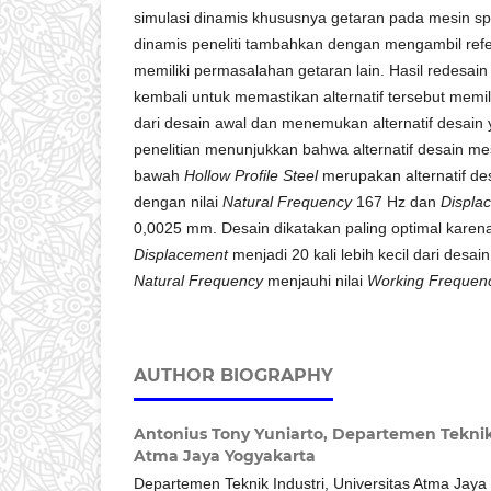
simulasi dinamis khususnya getaran pada mesin sp
dinamis peneliti tambahkan dengan mengambil refer
memiliki permasalahan getaran lain. Hasil redesain
kembali untuk memastikan alternatif tersebut memil
dari desain awal dan menemukan alternatif desain y
penelitian menunjukkan bahwa alternatif desain m
bawah
Hollow Profile Steel
merupakan alternatif des
dengan nilai
Natural Frequency
167 Hz dan
Displa
0,0025 mm. Desain dikatakan paling optimal karena
Displacement
menjadi 20 kali lebih kecil dari desa
Natural Frequency
menjauhi nilai
Working Frequen
AUTHOR BIOGRAPHY
Antonius Tony Yuniarto,
Departemen Teknik 
Atma Jaya Yogyakarta
Departemen Teknik Industri, Universitas Atma Jaya