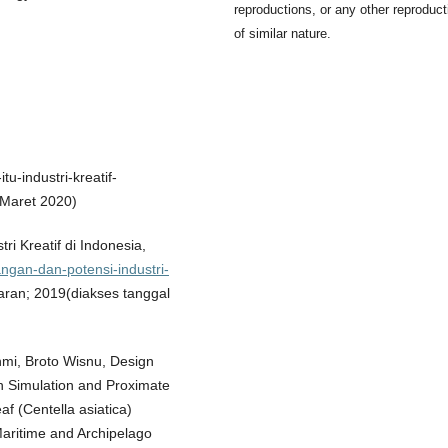
reproductions, or any other reproduct
of similar nature.
tu-industri-kreatif-
 Maret 2020)
i Kreatif di Indonesia,
ngan-dan-potensi-industri-
ran; 2019(diakses tanggal
hmi, Broto Wisnu, Design
h Simulation and Proximate
f (Centella asiatica)
Maritime and Archipelago