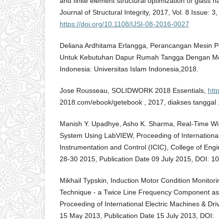
and finite element structural optimization of glass h
Journal of Structural Integrity, 2017, Vol. 8 Issue: 3,
https://doi.org/10.1108/IJSI-08-2016-0027
Deliana Ardhitama Erlangga, Perancangan Mesin Pe
Untuk Kebutuhan Dapur Rumah Tangga Dengan Me
Indonesia: Universitas Islam Indonesia,2018.
Jose Rousseau, SOLIDWORK 2018 Essentials,
htt
2018.com/ebook/getebook , 2017, diakses tanggal
Manish Y. Upadhye, Asho K. Sharma, Real-Time Wir
System Using LabVIEW, Proceeding of International
Instrumentation and Control (ICIC), College of Eng
28-30 2015, Publication Date 09 July 2015, DOI: 1
Mikhail Typskin, Induction Motor Condition Monitorin
Technique - a Twice Line Frequency Component as 
Proceeding of International Electric Machines & Dr
15 May 2013, Publication Date 15 July 2013, DOI: