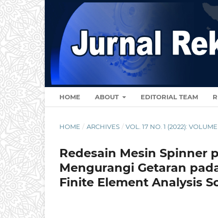
HOME
ABOUT
EDITORIAL TEAM
R
HOME
/
ARCHIVES
/
VOL. 17 NO. 1 (2022): VOLUME
Redesain Mesin Spinner 
Mengurangi Getaran pad
Finite Element Analysis