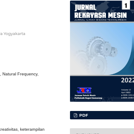
ya Yogyakarta
f, Natural Frequency,
PDF
reativitas, keterampilan