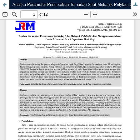
Analisa Parameter Pencetakan Terhadap Sifat Mekanik Polylactic Acid Menggunakan Mesin Cetak 3 Dimensi Fused Deposition Modelling