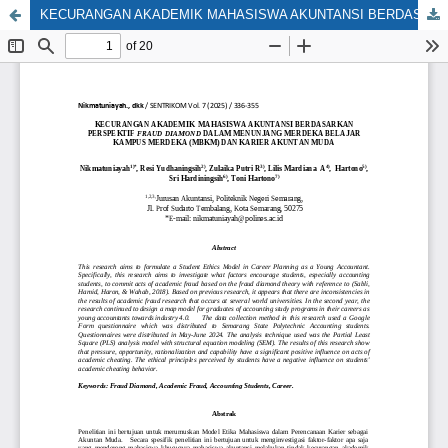
KECURANGAN AKADEMIK MAHASISWA AKUNTANSI BERDASARKAN PERSPEKTIF FRAUD DIAMOND DALAM MENUNJANG MERDEKA BELAJAR KAMPUS MERDEKA (MBKM) DAN KARIER AKUNTAN MUDA