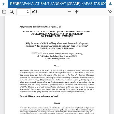
PENERAPAN ALAT BANTU ANGKAT (CRANE) KAPASITAS 800 KG UNTUK LABORATORIUM PEMESINAN JURUSAN TEKNIK MESIN POLITEKNIK NEGERI SEMARANG