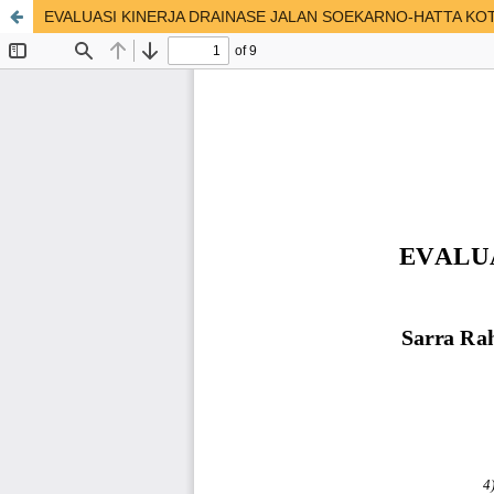
EVALUASI KINERJA DRAINASE JALAN SOEKARNO-HATTA KOT