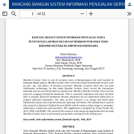
RANCANG BANGUN SISTEM INFORMASI PENJUALAN SERTA PENYUSUNAN LAPORAN KEUANGAN BERBASIS WEB PADA TOKO KERAMIK MUSTIKA KLAMPOK BANJARNEGARA