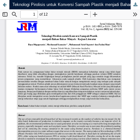
Teknologi Pirolisis untuk Konversi Sampah Plastik menjadi Bahan Bakar Minyak : Kajian Literatur