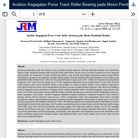
Analisis Kegagalan Poros Track Roller Bearing pada Mesin Pembelah Bambu