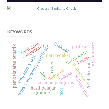
KEYWORDS
sand cone
triaksial
surya nursery
competency
work competency certificate
profesi
pembelajaran tematik
mesin sortir
dari redaksi
competency test
korosi
2019 election
cover
pemikiran
daftar isi
ilmu
bahasa
ardiuno uno
susunan pengurus
hasil belajar
teori
grading