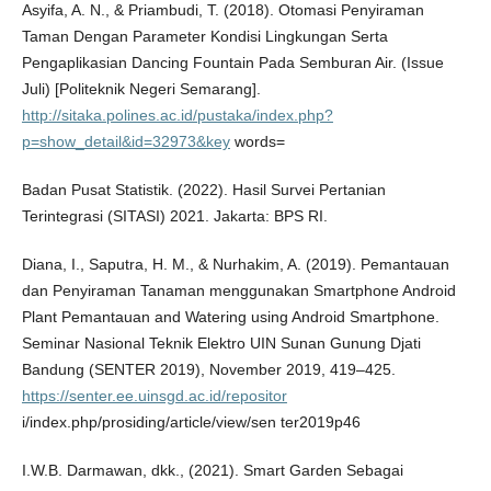
Asyifa, A. N., & Priambudi, T. (2018). Otomasi Penyiraman
Taman Dengan Parameter Kondisi Lingkungan Serta
Pengaplikasian Dancing Fountain Pada Semburan Air. (Issue
Juli) [Politeknik Negeri Semarang].
http://sitaka.polines.ac.id/pustaka/index.php?
p=show_detail&id=32973&key
words=
Badan Pusat Statistik. (2022). Hasil Survei Pertanian
Terintegrasi (SITASI) 2021. Jakarta: BPS RI.
Diana, I., Saputra, H. M., & Nurhakim, A. (2019). Pemantauan
dan Penyiraman Tanaman menggunakan Smartphone Android
Plant Pemantauan and Watering using Android Smartphone.
Seminar Nasional Teknik Elektro UIN Sunan Gunung Djati
Bandung (SENTER 2019), November 2019, 419–425.
https://senter.ee.uinsgd.ac.id/repositor
i/index.php/prosiding/article/view/sen ter2019p46
I.W.B. Darmawan, dkk., (2021). Smart Garden Sebagai