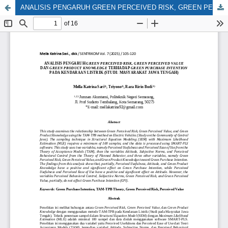
ANALISIS PENGARUH GREEN PERCEIVED RISK, GREEN PERCEIVED VALUE DAN GREEN PRODUCT KNOWLEDGE TERHADAP GREEN PURCHASE INTENTION PADA KENDARAAN LISTRIK (STUDI: MASYARAKAT JAWA TENGAH)