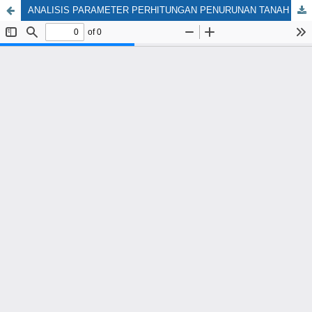
ANALISIS PARAMETER PERHITUNGAN PENURUNAN TANAH LUNAK HASIL UJI LABORATORIUM DENGAN LAPANGAN