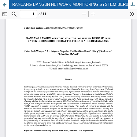
RANCANG BANGUN NETWORK MONITORING SYSTEM BERBASIS WEB UNTUK GEDUNG DIREKTORAT POLITEKNIK NEGERI SEMARANG